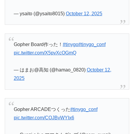
— ysaito (@ysaito8015)
October 12, 2025
Gopher Board作った！
#tinygo
#tinygo_conf
pic.twitter.com/X5pvXcOGmQ
— はまお@高知 (@hamao_0820)
October 12,
2025
Gopher ARCADEつくった
#tinygo_conf
pic.twitter.com/COJBvWYIx6