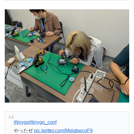
#tinygo
#tinygo_conf
やったぜ
pic.twitter.com/MgiqbwcoF9