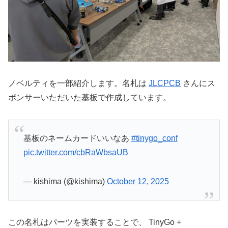
ノベルティを一部紹介します。名札は
JLCPCB
さんにス
ポンサーいただいた基板で作成しています。
基板のネームカードいいなあ
#tinygo_conf
pic.twitter.com/cbRaWbsaUB
— kishima (@kishima)
October 12, 2025
この名札はパーツを実装することで、 TinyGo +