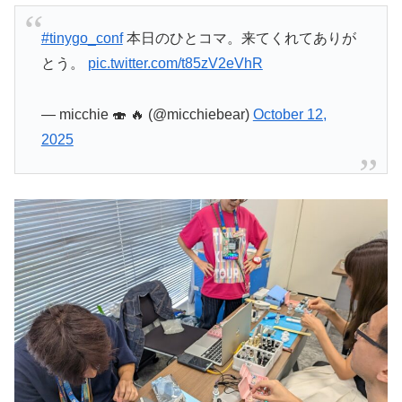
#tinygo_conf
本日のひとコマ。来てくれてありが
とう。
pic.twitter.com/t85zV2eVhR
— micchie 🍣 🔥 (@micchiebear)
October 12,
2025